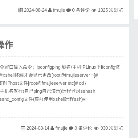
2024-08-24
fmujie
0 条评论
1325 次浏览
操作
入命令：ipconfigping 域名/主机IPLinux下ifconfig修
ll终端才会显示更改[root@fmujieserver ~]#
?host文件[root@fmujieserver etc]# cd /
ng的时候ping主机名就行(自己ping自己演示)远程登录sshssh
改sshd_config文件(集群使用xshell远程ssh)vi
2024-08-14
fmujie
0 条评论
930 次浏览