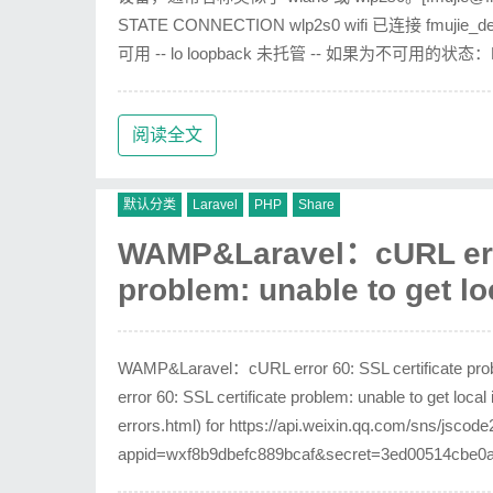
STATE CONNECTION wlp2s0 wifi 已连接 fmujie_desk
可用 -- lo loopback 未托管 -- 如果为不可用的状态：DE
阅读全文
默认分类
Laravel
PHP
Share
WAMP&Laravel：cURL error
problem: unable to get loc
WAMP&Laravel：cURL error 60: SSL certificate proble
error 60: SSL certificate problem: unable to get local i
errors.html) for https://api.weixin.qq.com/sns/jscod
appid=wxf8b9dbefc889bcaf&secret=3ed00514cbe0