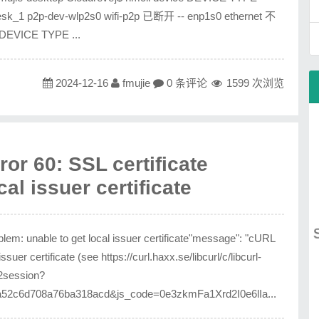
_1 p2p-dev-wlp2s0 wifi-p2p 已断开 -- enp1s0 ethernet 不
VICE TYPE ...
2024-12-16
fmujie
0 条评论
1599 次浏览
 60: SSL certificate
al issuer certificate
m: unable to get local issuer certificate"message": "cURL
ssuer certificate (see https://curl.haxx.se/libcurl/c/libcurl-
e2session?
a52c6d708a76ba318acd&js_code=0e3zkmFa1Xrd2I0e6lIa...