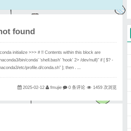
not found
da initialize >>> # !! Contents within this block are
conda3/bin/conda' 'shell.bash' 'hook' 2> /dev/null)" if [ $? -
naconda3/etc/profile.d/conda.sh" ]; then . ...
2025-02-12
fmujie
0 条评论
1459 次浏览