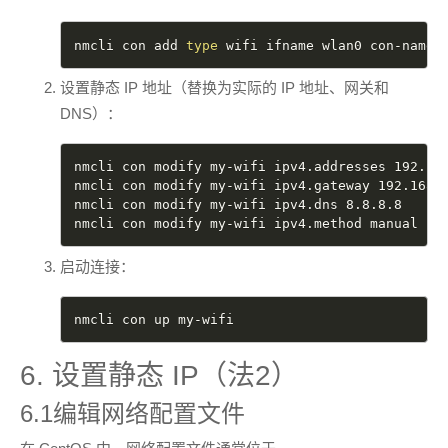
nmcli con add 
type
 wifi ifname wlan0 con-name
设置静态 IP 地址（替换为实际的 IP 地址、网关和
DNS）：
nmcli con modify my-wifi ipv4.addresses 192.168
nmcli con modify my-wifi ipv4.gateway 192.168.1
nmcli con modify my-wifi ipv4.dns 8.8.8.8

nmcli con modify my-wifi ipv4.method manual
启动连接：
nmcli con up my-wifi
6. 设置静态 IP（法2）
6.1编辑网络配置文件