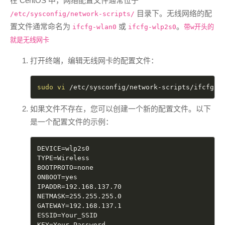
在 CentOS 中，网络配置文件通常位于
目录下。无线网络的配
/etc/sysconfig/network-scripts/
置文件通常命名为
或
。
ifcfg-wlan0
ifcfg-wlp2s0
带w开头的
就是无线网卡
打开终端，编辑无线网卡的配置文件：
sudo
vi
 /etc/sysconfig/network-scripts/ifcfg-w
如果文件不存在，您可以创建一个新的配置文件。以下
是一个配置文件的示例：
DEVICE
=
wlp2s0

TYPE
=
Wireless

BOOTPROTO
=
none

ONBOOT
=
yes

IPADDR
=
192.168.137.70

NETMASK
=
255.255.255.0

GATEWAY
=
192.168.137.1

ESSID
=
Your_SSID

KEY
=
Your_Password