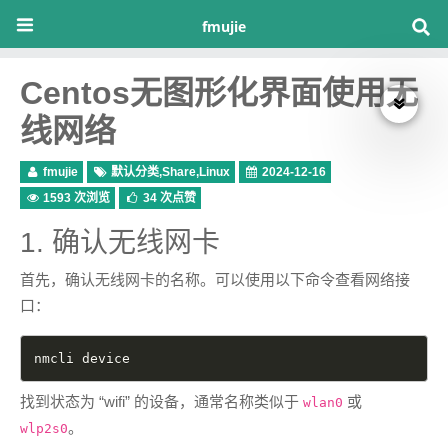
fmujie
Centos无图形化界面使用无
线网络
fmujie
默认分类
,
Share
,
Linux
2024-12-16
1593 次浏览
34
次点赞
1. 确认无线网卡
首先，确认无线网卡的名称。可以使用以下命令查看网络接
口：
nmcli device
找到状态为 “wifi” 的设备，通常名称类似于
或
wlan0
。
wlp2s0