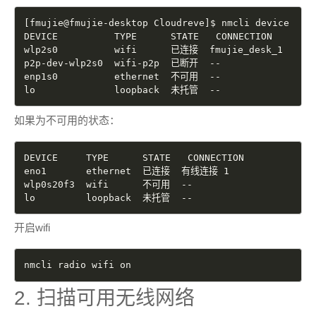
[
fmujie@fmujie-desktop Cloudreve
]
$ nmcli device

DEVICE          TYPE      STATE   CONNECTION    

wlp2s0          wifi      已连接  fmujie_desk_1 

p2p-dev-wlp2s0  wifi-p2p  已断开  --            

enp1s0          ethernet  不可用  --            

lo              loopback  未托管  -- 
如果为不可用的状态：
DEVICE     TYPE      STATE   CONNECTION 

eno1       ethernet  已连接  有线连接 1 

wlp0s20f3  wifi      不可用  --         

lo         loopback  未托管  --  
开启wifi
nmcli radio wifi on
2. 扫描可用无线网络