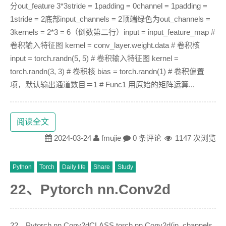
分out_feature 3*3stride = 1padding = 0channel = 1padding =
1stride = 2底部input_channels = 2顶端绿色为out_channels =
3kernels = 2*3 = 6（倒数第二行）input = input_feature_map #
卷积输入特征图 kernel = conv_layer.weight.data # 卷积核
input = torch.randn(5, 5) # 卷积输入特征图 kernel =
torch.randn(3, 3) # 卷积核 bias = torch.randn(1) # 卷积偏置
项，默认输出通道数目＝1 # Func1 用原始的矩阵运算...
阅读全文
2024-03-24
fmujie
0 条评论
1147 次浏览
Python
Torch
Daily life
Share
Study
22、Pytorch nn.Conv2d
22、Pytorch nn.Conv2dCLASS torch.nn.Conv2d(in_channels,