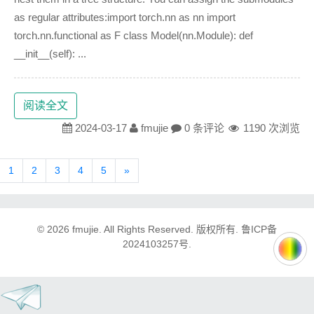
as regular attributes:import torch.nn as nn import
torch.nn.functional as F class Model(nn.Module): def
__init__(self): ...
阅读全文
2024-03-17
fmujie
0 条评论
1190 次浏览
1
2
3
4
5
»
© 2026
fmujie
. All Rights Reserved. 版权所有.
鲁ICP备
2024103257号.