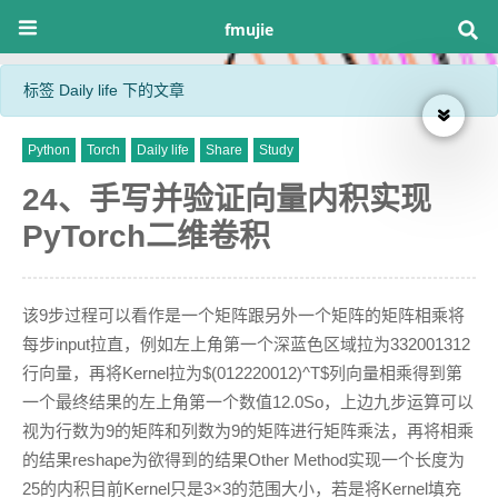
fmujie
标签 Daily life 下的文章
Python
Torch
Daily life
Share
Study
24、手写并验证向量内积实现
PyTorch二维卷积
该9步过程可以看作是一个矩阵跟另外一个矩阵的矩阵相乘将
每步input拉直，例如左上角第一个深蓝色区域拉为332001312
行向量，再将Kernel拉为$(012220012)^T$列向量相乘得到第
一个最终结果的左上角第一个数值12.0So，上边九步运算可以
视为行数为9的矩阵和列数为9的矩阵进行矩阵乘法，再将相乘
的结果reshape为欲得到的结果Other Method实现一个长度为
25的内积目前Kernel只是3×3的范围大小，若是将Kernel填充