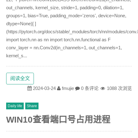
out_channels, kernel_size, stride=1, padding=0, dilation=1,
groups=1, bias=True, padding_mode='zeros', device=None,
dtype=None)[ ]
(https://pytorch.org/docs/stable/_modules/torch/nn/modules/con
import torch.nn as nn import torch.nn.functional as F
conv_layer = nn.Conv2d(in_channels=1, out_channels=1,
kernel_s...
阅读全文
2024-03-24
fmujie
0 条评论
1088 次浏览
Daily life
Share
WIN10查看端口号占用进程