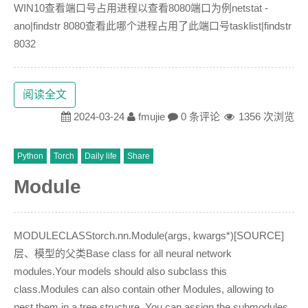
WIN10查看端口号占用进程以查看8080端口为例netstat -
ano|findstr 8080查看此哪个进程占用了此端口号tasklist|findstr
8032
阅读全文
2024-03-24
fmujie
0 条评论
1356 次浏览
Python
Torch
Daily life
Share
Module
MODULECLASStorch.nn.Module(args, kwargs*)[SOURCE]
层、模型的父类Base class for all neural network
modules.Your models should also subclass this
class.Modules can also contain other Modules, allowing to
nest them in a tree structure. You can assign the submodules