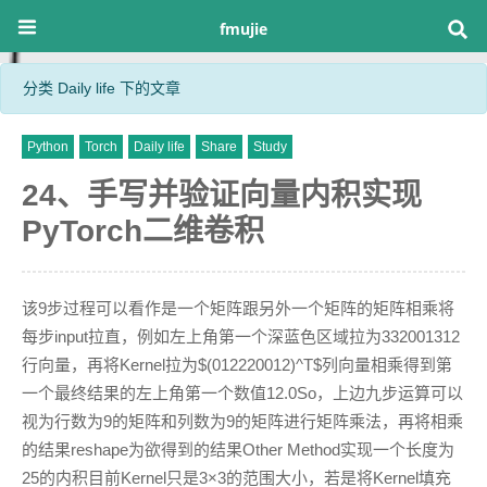
fmujie
分类 Daily life 下的文章
Python
Torch
Daily life
Share
Study
24、手写并验证向量内积实现
PyTorch二维卷积
该9步过程可以看作是一个矩阵跟另外一个矩阵的矩阵相乘将
每步input拉直，例如左上角第一个深蓝色区域拉为332001312
行向量，再将Kernel拉为$(012220012)^T$列向量相乘得到第
一个最终结果的左上角第一个数值12.0So，上边九步运算可以
视为行数为9的矩阵和列数为9的矩阵进行矩阵乘法，再将相乘
的结果reshape为欲得到的结果Other Method实现一个长度为
25的内积目前Kernel只是3×3的范围大小，若是将Kernel填充