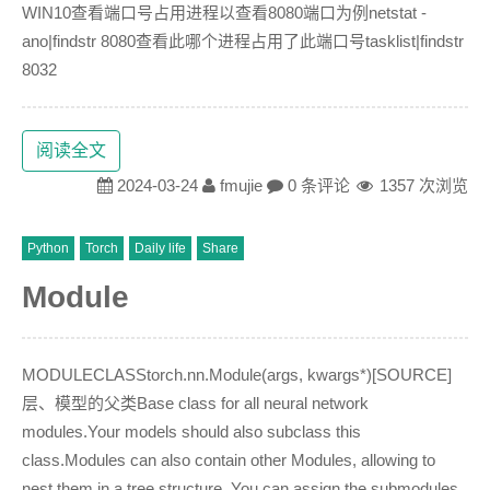
WIN10查看端口号占用进程以查看8080端口为例netstat -
ano|findstr 8080查看此哪个进程占用了此端口号tasklist|findstr
8032
阅读全文
2024-03-24
fmujie
0 条评论
1357 次浏览
Python
Torch
Daily life
Share
Module
MODULECLASStorch.nn.Module(args, kwargs*)[SOURCE]
层、模型的父类Base class for all neural network
modules.Your models should also subclass this
class.Modules can also contain other Modules, allowing to
nest them in a tree structure. You can assign the submodules