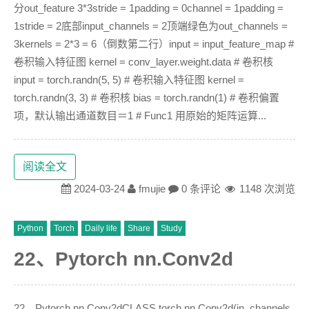
分out_feature 3*3stride = 1padding = 0channel = 1padding =
1stride = 2底部input_channels = 2顶端绿色为out_channels =
3kernels = 2*3 = 6（倒数第二行）input = input_feature_map #
卷积输入特征图 kernel = conv_layer.weight.data # 卷积核
input = torch.randn(5, 5) # 卷积输入特征图 kernel =
torch.randn(3, 3) # 卷积核 bias = torch.randn(1) # 卷积偏置
项，默认输出通道数目＝1 # Func1 用原始的矩阵运算...
阅读全文
2024-03-24
fmujie
0 条评论
1148 次浏览
Python
Torch
Daily life
Share
Study
22、Pytorch nn.Conv2d
22、Pytorch nn.Conv2dCLASS torch.nn.Conv2d(in_channels,