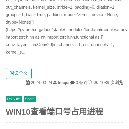
out_channels, kernel_size, stride=1, padding=0, dilation=1,
groups=1, bias=True, padding_mode='zeros', device=None,
dtype=None)[ ]
(https://pytorch.org/docs/stable/_modules/torch/nn/modules/con
import torch.nn as nn import torch.nn.functional as F
conv_layer = nn.Conv2d(in_channels=1, out_channels=1,
kernel_s...
阅读全文
2024-03-24
fmujie
0 条评论
1089 次浏览
Daily life
Share
WIN10查看端口号占用进程