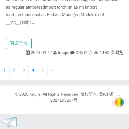
as regular attributes:import torch.nn as nn import
torch.nn.functional as F class Model(nn.Module): def
__init__(self): ...
阅读全文
2024-03-17
fmujie
0 条评论
1190 次浏览
1
2
3
4
5
»
© 2026
fmujie
. All Rights Reserved. 版权所有.
鲁ICP备
2024103257号.